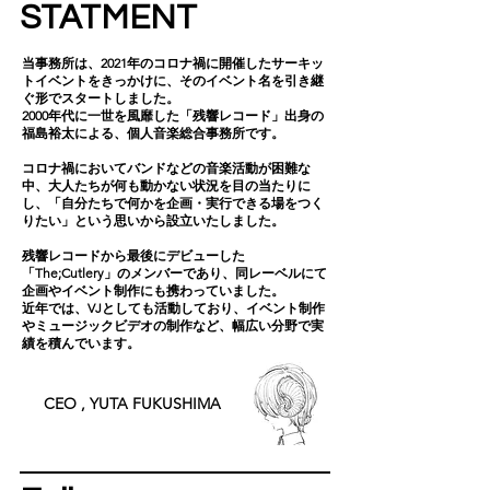
STATMENT
当事務所は、2021年のコロナ禍に開催したサーキッ
トイベントをきっかけに、そのイベント名を引き継
ぐ形でスタートしました。
2000年代に一世を風靡した「残響レコード」出身の
福島裕太による、個人音楽総合事務所です。
コロナ禍においてバンドなどの音楽活動が困難な
中、大人たちが何も動かない状況を目の当たりに
し、「自分たちで何かを企画・実行できる場をつく
りたい」という思いから設立いたしました。
残響レコードから最後にデビューした
「The;Cutlery」のメンバーであり、同レーベルにて
企画やイベント制作にも携わっていました。
近年では、VJとしても活動しており、イベント制作
やミュージックビデオの制作など、幅広い分野で実
績を積んでいます。
CEO , YUTA FUKUSHIMA